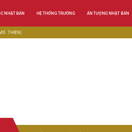
ỌC NHẬT BẢN
HỆ THỐNG TRƯỜNG
ẤN TƯỢNG NHẬT BẢN
MS. THIỆN)