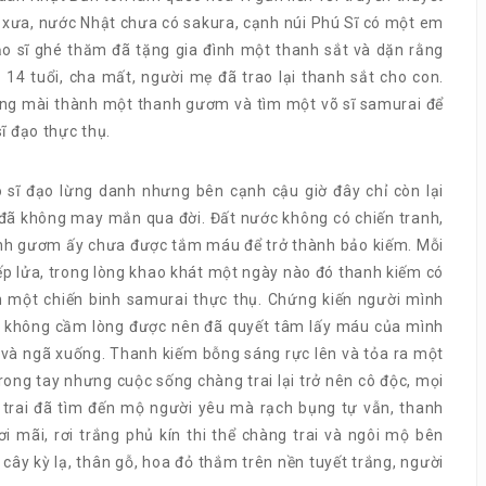
khi xưa, nước Nhật chưa có sakura, cạnh núi Phú Sĩ có một em
đạo sĩ ghé thăm đã tặng gia đình một thanh sắt và dặn rằng
 14 tuổi, cha mất, người mẹ đã trao lại thanh sắt cho con.
công mài thành một thanh gươm và tìm một võ sĩ samurai để
ĩ đạo thực thụ.
 sĩ đạo lừng danh nhưng bên cạnh cậu giờ đây chỉ còn lại
 đã không may mắn qua đời. Đất nước không có chiến tranh,
anh gươm ấy chưa được tắm máu để trở thành bảo kiếm. Mỗi
 bếp lửa, trong lòng khao khát một ngày nào đó thanh kiếm có
 một chiến binh samurai thực thụ. Chứng kiến người mình
g không cầm lòng được nên đã quyết tâm lấy máu của mình
 và ngã xuống. Thanh kiếm bỗng sáng rực lên và tỏa ra một
rong tay nhưng cuộc sống chàng trai lại trở nên cô độc, mọi
 trai đã tìm đến mộ người yêu mà rạch bụng tự vẫn, thanh
 mãi, rơi trắng phủ kín thi thể chàng trai và ngôi mộ bên
ây kỳ lạ, thân gỗ, hoa đỏ thắm trên nền tuyết trắng, người