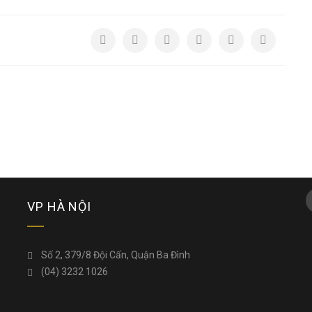
VP HÀ NỘI
Số 2, 379/8 Đội Cấn, Quận Ba Đình
(04) 3232 1026