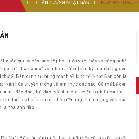
ẤN TƯỢNG NHẬT BẢN
HOA ANH ĐÀO – 
BẢN
t quốc gia có nền kinh tế phát triển vượt bậc và công nghệ
ải “ngả mũ thán phục” với những điều thần kỳ mà những con
i thứ 2. Bên cạnh sự hùng mạnh về kinh tế, Nhật Bản còn là
ẹp, văn hóa truyền thống và ẩm thực đặc sắc. Có thể kể đến
sushi độc đáo, trà đạo, võ sĩ sumo, chiến binh Samurai –
sẽ là thiếu sót nếu không nhắc đến một biểu tượng văn hóa
h là hoa anh đào.
ân Nhật Bản tôn làm quốc hoa vì gắn liền với truyền thuyết