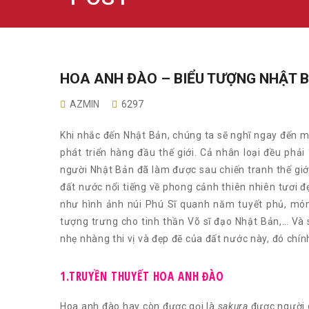
HOA ANH ĐÀO – BIỂU TƯỢNG NHẬT 
AZMIN
6297
Khi nhắc đến Nhật Bản, chúng ta sẽ nghĩ ngay đến mộ
phát triển hàng đầu thế giới. Cả nhân loại đều ph
người Nhật Bản đã làm được sau chiến tranh thế giớ
đất nước nổi tiếng về phong cảnh thiên nhiên tươi đ
như hình ảnh núi Phú Sĩ quanh năm tuyết phủ, món 
tượng trưng cho tinh thần Võ sĩ đạo Nhật Bản,… Và 
nhẹ nhàng thi vị và đẹp đẽ của đất nước này, đó chín
1.TRUYỀN THUYẾT HOA ANH ĐÀO
Hoa anh đào hay còn được gọi là
sakura
được người d