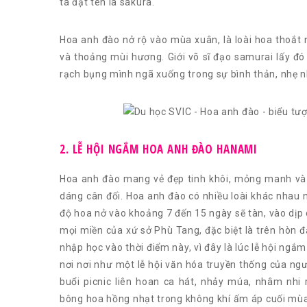
ta đặt tên là sakura.
Hoa anh đào nở rộ vào mùa xuân, là loài hoa thoắt 
và thoảng mùi hương. Giới võ sĩ đạo samurai lấy đó
rạch bụng mình ngã xuống trong sự bình thản, nhẹ n
2. LỄ HỘI NGẮM HOA ANH ĐÀO HANAMI
Hoa anh đào mang vẻ đẹp tinh khôi, mỏng manh và
dáng cân đối. Hoa anh đào có nhiều loài khác nhau 
độ hoa nở vào khoảng 7 đến 15 ngày sẽ tàn, vào dịp 
mọi miền của xứ sở Phù Tang, đặc biệt là trên hòn đ
nhập học vào thời điểm này, vì đây là lúc lễ hội ng
nơi nơi như một lễ hội văn hóa truyền thống của ng
buổi picnic liên hoan ca hát, nhảy múa, nhâm nh
bông hoa hồng nhạt trong không khí ấm áp cuối mùa 