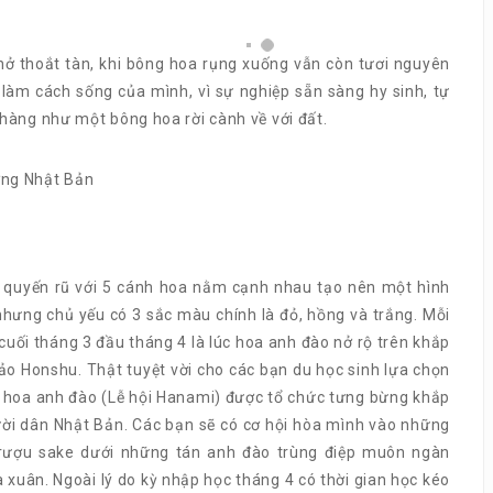
nở thoắt tàn, khi bông hoa rụng xuống vẫn còn tươi nguyên
 làm cách sống của mình, vì sự nghiệp sẵn sàng hy sinh, tự
hàng như một bông hoa rời cành về với đất.
 quyến rũ với 5 cánh hoa nằm cạnh nhau tạo nên một hình
nhưng chủ yếu có 3 sắc màu chính là đỏ, hồng và trắng. Mỗi
cuối tháng 3 đầu tháng 4 là lúc hoa anh đào nở rộ trên khắp
ảo Honshu. Thật tuyệt vời cho các bạn du học sinh lựa chọn
ắm hoa anh đào (Lễ hội Hanami) được tổ chức tưng bừng khắp
ười dân Nhật Bản. Các bạn sẽ có cơ hội hòa mình vào những
i rượu sake dưới những tán anh đào trùng điệp muôn ngàn
xuân. Ngoài lý do kỳ nhập học tháng 4 có thời gian học kéo