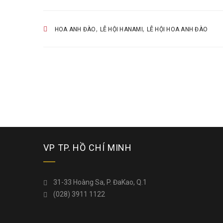
,
,
HOA ANH ĐÀO
LỄ HỘI HANAMI
LỄ HỘI HOA ANH ĐÀO
VP TP. HỒ CHÍ MINH
31-33 Hoàng Sa, P. ĐaKao, Q.1
(028) 3911 1122