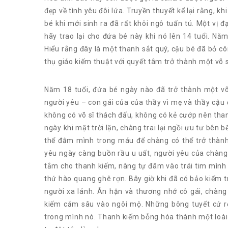
đẹp về tình yêu đôi lứa. Truyền thuyết kể lại rằng, 
bé khi mới sinh ra đã rất khôi ngô tuấn tú. Một vị 
hãy trao lại cho đứa bé này khi nó lên 14 tuổi. Năm
Hiểu rằng đây là một thanh sắt quý, cậu bé đã bỏ 
thụ giáo kiếm thuật với quyết tâm trở thành một võ s
Năm 18 tuổi, đứa bé ngày nào đã trở thành một võ
người yêu – con gái của của thầy vì mẹ và thầy cậu
không có võ sĩ thách đấu, không có kẻ cướp nên th
ngày khi mặt trời lặn, chàng trai lại ngồi ưu tư bên
thể đắm mình trong máu để chàng có thể trở thành
yêu ngày càng buồn rầu u uất, người yêu của chàn
tắm cho thanh kiếm, nàng tự đâm vào trái tim mình
thứ hào quang ghê rợn. Bây giờ khi đã có bảo kiếm t
người xa lánh. Ân hận và thương nhớ cô gái, chàng
kiếm cắm sâu vào ngôi mộ. Những bông tuyết cứ rơi
trong mình nó. Thanh kiếm bỗng hóa thành một loài c