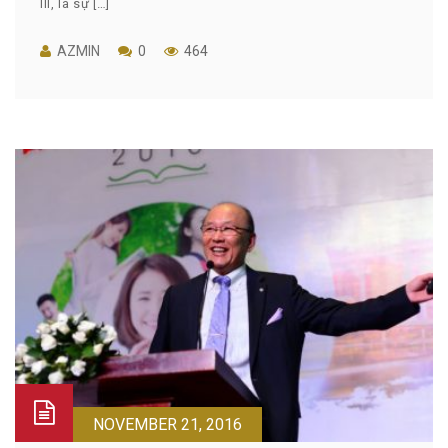
III, là sự […]
AZMIN
0
464
NOVEMBER 21, 2016