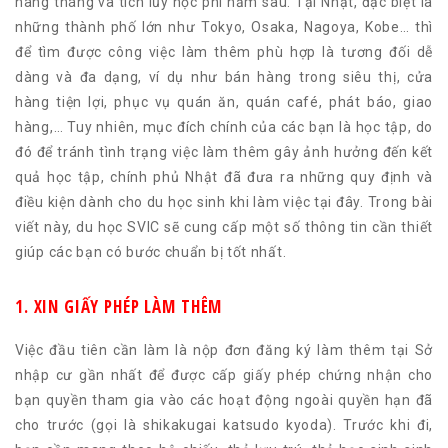
hàng tháng và tích lũy học phí năm sau. Tại Nhật, đặc biệt là
những thành phố lớn như Tokyo, Osaka, Nagoya, Kobe… thì
để tìm được công việc làm thêm phù hợp là tương đối dễ
dàng và đa dạng, ví dụ như bán hàng trong siêu thị, cửa
hàng tiện lợi, phục vụ quán ăn, quán café, phát báo, giao
hàng,… Tuy nhiên, mục đích chính của các bạn là học tập, do
đó để tránh tình trạng việc làm thêm gây ảnh hưởng đến kết
quả học tập, chính phủ Nhật đã đưa ra những quy định và
điều kiện dành cho du học sinh khi làm việc tại đây. Trong bài
viết này, du học SVIC sẽ cung cấp một số thông tin cần thiết
giúp các bạn có bước chuẩn bị tốt nhất.
1. XIN GIẤY PHÉP LÀM THÊM
Việc đầu tiên cần làm là nộp đơn đăng ký làm thêm tại Sở
nhập cư gần nhất để được cấp giấy phép chứng nhận cho
bạn quyền tham gia vào các hoạt động ngoài quyền hạn đã
cho trước (gọi là shikakugai katsudo kyoda). Trước khi đi,