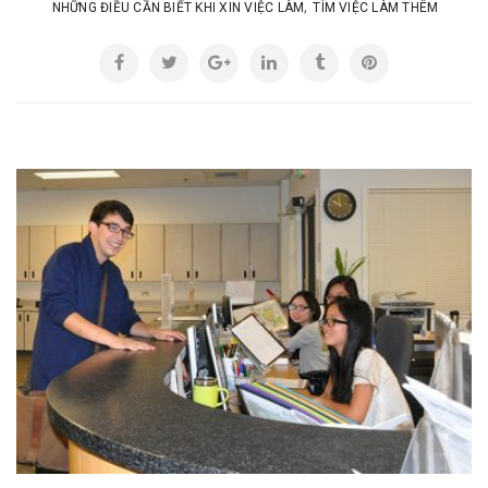
,
NHỮNG ĐIỀU CẦN BIẾT KHI XIN VIỆC LÀM
TÌM VIỆC LÀM THÊM