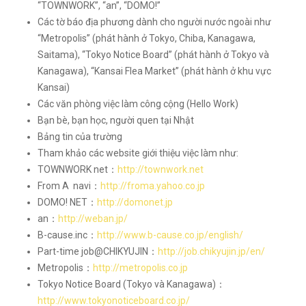
“TOWNWORK”, “an”, “DOMO!”
Các tờ báo địa phương dành cho người nước ngoài như
“Metropolis” (phát hành ở Tokyo, Chiba, Kanagawa,
Saitama), “Tokyo Notice Board” (phát hành ở Tokyo và
Kanagawa), “Kansai Flea Market” (phát hành ở khu vực
Kansai)
Các văn phòng việc làm công cộng (Hello Work)
Bạn bè, bạn học, người quen tại Nhật
Bảng tin của trường
Tham khảo các website giới thiệu việc làm như:
TOWNWORK net：
http://townwork.net
From A navi：
http://froma.yahoo.co.jp
DOMO! NET：
http://domonet.jp
an：
http://weban.jp/
B-cause.inc：
http://www.b-cause.co.jp/english/
Part-time job@CHIKYUJIN：
http://job.chikyujin.jp/en/
Metropolis：
http://metropolis.co.jp
Tokyo Notice Board (Tokyo và Kanagawa)：
http://www.tokyonoticeboard.co.jp/