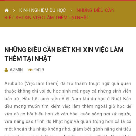
KINH NGHIỆM DU HỌC
NHỮNG ĐIỀU CẦN
BIẾT KHI XIN VIỆC LÀM THÊM TẠI NHẬT
NHỮNG ĐIỀU CẦN BIẾT KHI XIN VIỆC LÀM
THÊM TẠI NHẬT
AZMIN
9429
Arubaito (Việc làm thêm) đã trở thành thuật ngữ quá quen
thuộc không chỉ với du học sinh mà ngay cả những sinh viên
bản xứ. Hầu hết sinh viên Việt Nam khi du học ở Nhật Bản
đều mong muốn tìm kiếm việc làm thêm ngoài giờ học để
vừa có cơ hội hiểu hơn về văn hóa, cuộc sống nơi xứ người,
vừa nâng cao trình độ Nhật ngữ và quan trọng hơn cả là có
một khoản thu nhập không nhỏ, giảm bớt gánh nặng chi tiêu