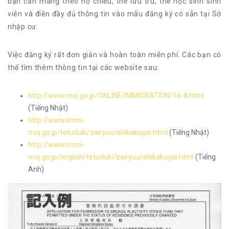
bạn cần mang theo hộ chiếu, thẻ lưu trú, thẻ học sinh sinh
viên và điền đầy đủ thông tin vào mẫu đăng ký có sẵn tại Sở
nhập cư.
Việc đăng ký rất đơn giản và hoàn toàn miễn phí. Các bạn có
thể tìm thêm thông tin tại các website sau:
http://www.moj.go.jp/ONLINE/IMMIGRATION/16-8.html
(Tiếng Nhật)
http://www.immi-
moj.go.jp/tetuduki/zairyuu/shikakugai.html
(Tiếng Nhật)
http://www.immi-
moj.go.jp/english/tetuduki/zairyuu/shikakugai.html
(Tiếng
Anh)