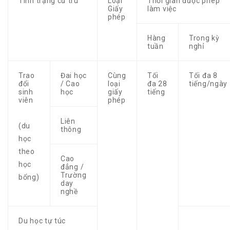
Tình trạng cư trú
Loại
Thời gian được phép
Giấy
làm việc
phép
Hàng
Trong kỳ
tuần
nghỉ
Trao
Đai học
Cùng
Tối
Tối đa 8
đổi
/ Cao
loại
đa 28
tiếng/ngày
sinh
học
giấy
tiếng
viên
phép
Liên
(du
thông
học
theo
Cao
học
đẳng /
Trường
bổng)
day
nghề
Du học tự túc